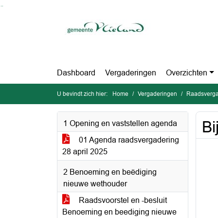
Ga naar de inhoud van deze pagina
Ga naar het zoeken
Ga naar het menu
Dashboard
Vergaderingen
Overzichten
U bevindt zich hier:
Home
Vergaderingen
Raadsverga
Bi
1 Opening en vaststellen agenda
01 Agenda raadsvergadering
28 april 2025
2 Benoeming en beëdiging
nieuwe wethouder
Raadsvoorstel en -besluit
Benoeming en beediging nieuwe