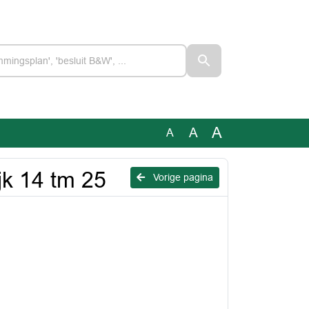
A
A
A
k 14 tm 25
Vorige pagina