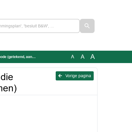
A
A
A
getekend, aangenomen)
die
Vorige pagina
men)