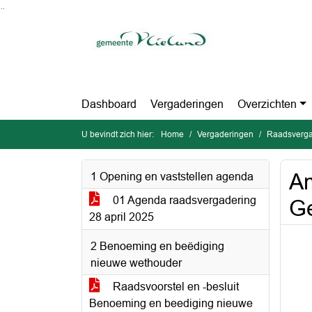
Ga naar de inhoud van deze pagina
Ga naar het zoeken
Ga naar het menu
Dashboard
Vergaderingen
Overzichten
U bevindt zich hier:
Home
Vergaderingen
Raadsverga
Am
1 Opening en vaststellen agenda
01 Agenda raadsvergadering
Ge
28 april 2025
2 Benoeming en beëdiging
nieuwe wethouder
Raadsvoorstel en -besluit
Benoeming en beediging nieuwe