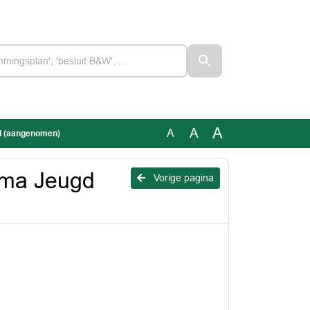
A
A
A
d (aangenomen)
mma Jeugd
Vorige pagina