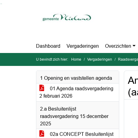
Ga naar de inhoud van deze pagina
Ga naar het zoeken
Ga naar het menu
Dashboard
Vergaderingen
Overzichten
U bevindt zich hier:
Home
Vergaderingen
Raadsverga
Am
1 Opening en vaststellen agenda
01 Agenda raadsvergadering
(
2 februari 2026
2.a Besluitenlijst
raadsvergadering 15 december
2025
02a CONCEPT Besluitenlijst