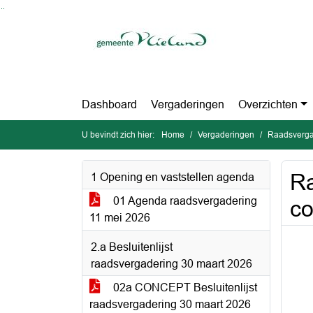
Ga naar de inhoud van deze pagina
Ga naar het zoeken
Ga naar het menu
Dashboard
Vergaderingen
Overzichten
U bevindt zich hier:
Home
Vergaderingen
Raadsverga
Ra
1 Opening en vaststellen agenda
01 Agenda raadsvergadering
co
11 mei 2026
2.a Besluitenlijst
raadsvergadering 30 maart 2026
02a CONCEPT Besluitenlijst
raadsvergadering 30 maart 2026