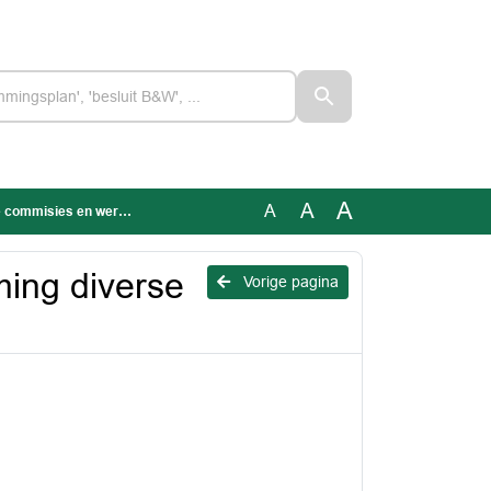
A
A
A
misies en werkgroepen
ming diverse
Vorige pagina