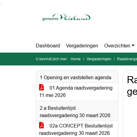
Ga naar de inhoud van deze pagina
Ga naar het zoeken
Ga naar het menu
Dashboard
Vergaderingen
Overzichten
U bevindt zich hier:
Home
Vergaderingen
Raadsverga
Ra
1 Opening en vaststellen agenda
01 Agenda raadsvergadering
g
11 mei 2026
2.a Besluitenlijst
raadsvergadering 30 maart 2026
02a CONCEPT Besluitenlijst
raadsvergadering 30 maart 2026