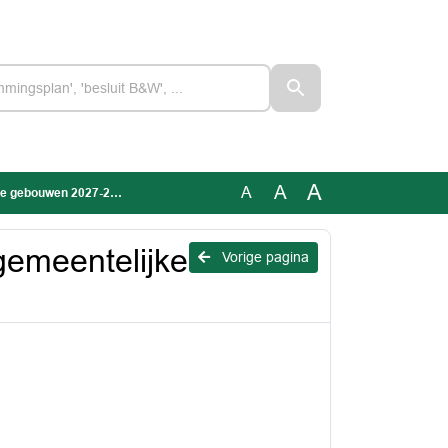
A
A
A
 gebouwen 2027-2030
gemeentelijke
Vorige pagina