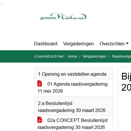
Ga naar de inhoud van deze pagina
Ga naar het zoeken
Ga naar het menu
Dashboard
Vergaderingen
Overzichten
U bevindt zich hier:
Home
Vergaderingen
Raadsverga
Bi
1 Opening en vaststellen agenda
01 Agenda raadsvergadering
2
11 mei 2026
2.a Besluitenlijst
raadsvergadering 30 maart 2026
02a CONCEPT Besluitenlijst
raadsvergadering 30 maart 2026