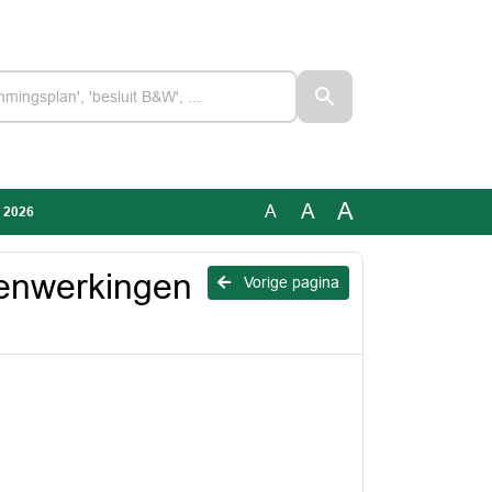
A
A
A
 2026
enwerkingen
Vorige pagina