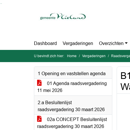
Ga naar de inhoud van deze pagina
Ga naar het zoeken
Ga naar het menu
Dashboard
Vergaderingen
Overzichten
U bevindt zich hier:
Home
Vergaderingen
Raadsverga
B1
1 Opening en vaststellen agenda
01 Agenda raadsvergadering
W
11 mei 2026
2.a Besluitenlijst
raadsvergadering 30 maart 2026
02a CONCEPT Besluitenlijst
raadsvergadering 30 maart 2026