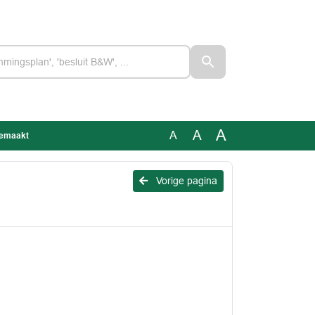
A
A
A
gemaakt
Vorige pagina