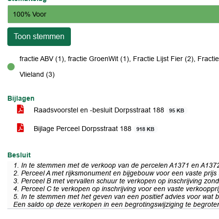
100% Voor
Toon stemmen
fractie ABV (1), fractie GroenWit (1), Fractie Lijst Fier (2), Fracti
voor
Vlieland (3)
Bijlagen
Raadsvoorstel en -besluit Dorpsstraat 188
95 KB
Bijlage Perceel Dorpsstraat 188
918 KB
Besluit
1.
In te stemmen met de verkoop van de percelen A1371 en A1372 (
2.
Perceel A met rijksmonument en bijgebouw voor een vaste prijs
3.
Perceel B met vervallen schuur te verkopen op inschrijving zond
4.
Perceel C te verkopen op inschrijving voor een vaste verkooppri
5.
In te stemmen met het geven van een positief advies voor wat b
Een saldo op deze verkopen in een begrotingswijziging te begroten 