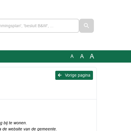
A
A
A
Vorige pagina
 bij te wonen.
a de
website van de gemeente.