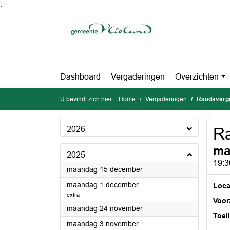
Ga naar de inhoud van deze pagina
Ga naar het zoeken
Ga naar het menu
Dashboard
Vergaderingen
Overzichten
U bevindt zich hier:
Home
Vergaderingen
Raadsverg
2026
Ra
ma
2025
19:3
2025
maandag 15 december
2025
maandag 1 december
Loca
extra
Voorz
2025
maandag 24 november
Toel
2025
maandag 3 november