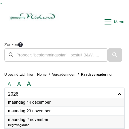
Ga naar de inhoud van deze pagina
Ga naar het zoeken
Ga naar het menu
Menu
Zoeken
U bevindt zich hier:
Home
Vergaderingen
Raadsvergadering
A
A
A
2026
2026
maandag 14 december
2026
maandag 23 november
2026
maandag 2 november
Begrotingsraad