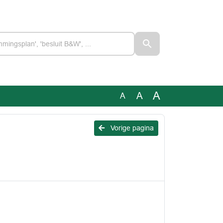
A
A
A
Vorige pagina