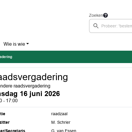
Zoeken
Wie is wie
adering
adsvergadering
ondere raadsvergadering
nsdag 16 juni 2026
0 - 17:00
tie
raadzaal
itter
M. Schrier
ier/Secretaris
G. van Essen