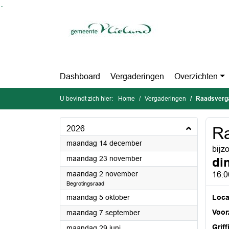
Ga naar de inhoud van deze pagina
Ga naar het zoeken
Ga naar het menu
Dashboard
Vergaderingen
Overzichten
U bevindt zich hier:
Home
Vergaderingen
Raadsverg
2026
Ra
2026
maandag 14 december
bijz
2026
maandag 23 november
di
2026
maandag 2 november
16:0
Begrotingsraad
2026
maandag 5 oktober
Loca
2026
Voorz
maandag 7 september
Griff
2026
maandag 29 juni