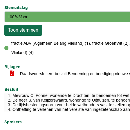
Stemuitslag
100% Voor
Toon stemmen
fractie ABV (Algemeen Belang Vlieland) (1), fractie GroenWit (2), 
voor
Vlieland) (4)
Bijlagen
Raadsvoorstel en -besluit Benoeming en beediging nieuwe
Besluit
1. Mevrouw C. Ponne, wonende te Drachten, te benoemen tot wet
2. De heer S. van Keijzerswaard, wonende te Uithuizen, te benoe
3. De tijdsbestedingsnorm voor beide wethouders vast te stellen 
4. Ontheffing te verlenen van het vereiste van ingezetenschap aa
Sprekers